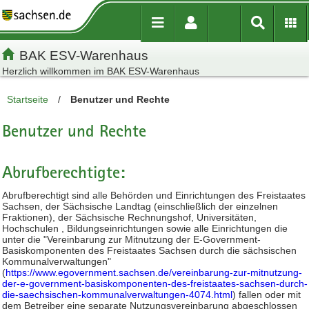
Inhalt
Kundenmenü
Artikelsuche
Servicemenü
BAK ESV-Warenhaus
Herzlich willkommen im BAK ESV-Warenhaus
Startseite
/
Benutzer und Rechte
Benutzer und Rechte
Abrufberechtigte:
Abrufberechtigt sind alle Behörden und Einrichtungen des Freistaates
Sachsen, der Sächsische Landtag (einschließlich der einzelnen
Fraktionen), der Sächsische Rechnungshof, Universitäten,
Hochschulen , Bildungseinrichtungen sowie alle Einrichtungen die
unter die "Vereinbarung zur Mitnutzung der E-Government-
Basiskomponenten des Freistaates Sachsen durch die sächsischen
Kommunalverwaltungen"
(
https://www.egovernment.sachsen.de/vereinbarung-zur-mitnutzung-
der-e-government-basiskomponenten-des-freistaates-sachsen-durch-
die-saechsischen-kommunalverwaltungen-4074.html
) fallen oder mit
dem Betreiber eine separate Nutzungsvereinbarung abgeschlossen